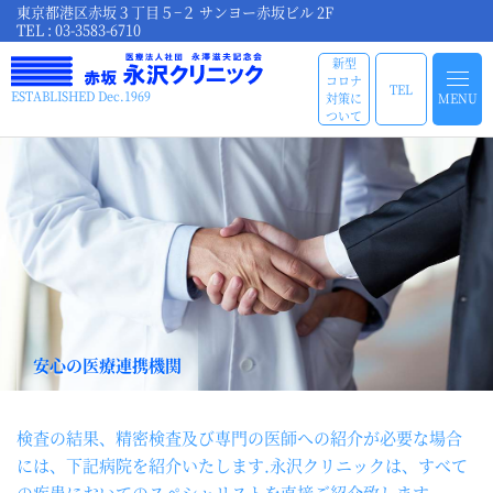
東京都港区赤坂３丁目５−２ サンヨー赤坂ビル 2F
TEL : 03-3583-6710
新型
コロナ
TEL
ESTABLISHED Dec.1969
対策に
MENU
ついて
安心の医療連携機関
検査の結果、精密検査及び専門の医師への紹介が必要な場合
には、下記病院を紹介いたします.永沢クリニックは、すべて
の疾患においてのスペシャリストを直接ご紹介致します。