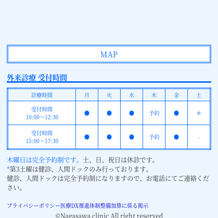
MAP
外来診療 受付時間
診療時間
月
火
水
木
金
土
受付時間
●
●
●
予約
●
＊
10:00～12:30
受付時間
●
●
●
予約
●
-
15:00～17:30
木曜日は完全予約制です。
土、日、祝日は休診です。
*
第3土曜は健診、人間ドックのみ行っております。
健診、人間ドックは完全予約制になりますので、お電話にてご連絡くだ
さい。
プライバシーポリシー
医療DX推進体制整備加算に係る掲示
©Nagasawa clinic All right reserved