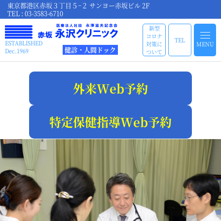
東京都港区赤坂３丁目５−２ サンヨー赤坂ビル 2F
TEL : 03-3583-6710
新型
コロナ
TEL
ESTABLISHED
対策に
MENU
健診・人間ドック
Dec.1969
ついて
外来Web予約
特定保健指導Web予約