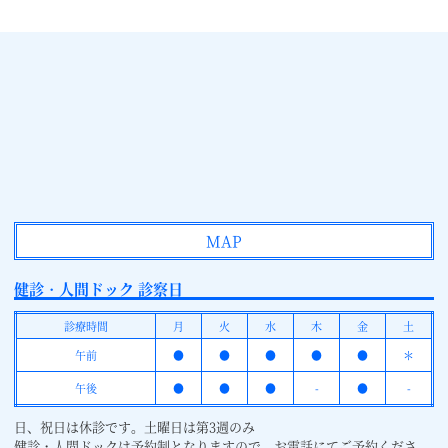
MAP
健診・人間ドック 診察日
診療時間
月
火
水
木
金
土
午前
●
●
●
●
●
＊
午後
●
●
●
-
●
-
日、祝日は休診です。土曜日は第3週のみ
健診・人間ドックは予約制となりますので、お電話にてご予約くださ