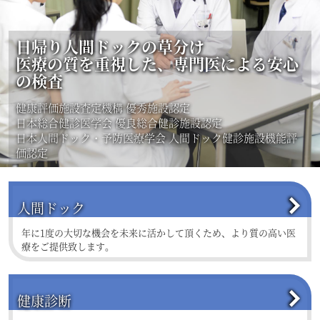
日帰り人間ドックの草分け
医療の質を重視した、専門医による安心
の検査
健康評価施設査定機構 優秀施設認定
日本総合健診医学会 優良総合健診施設認定
日本人間ドック・予防医療学会 人間ドック健診施設機能評
価認定
人間ドック
年に1度の大切な機会を未来に活かして頂くため、より質の高い医
療をご提供致します。
健康診断