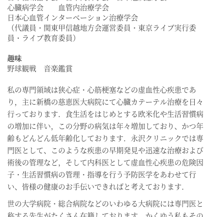
心臓病学会 血管内治療学会
日本心血管インターベーション治療学会
（代議員・関東甲信越地方会運営委員・東京ライブ実行委
員・ライブ教育委員）
趣味
野球観戦 音楽鑑賞
私の専門領域は狭心症・心筋梗塞などの虚血性心疾患であ
り，主に新橋の慈恵医大病院にて心臓カテーテル治療を日々
行っております．食生活をはじめとする欧米化や生活習慣病
の増加に伴い，この分野の病気は年々増加しており、かつ年
齢もどんどん低年齢化しております．永沢クリニックでは専
門医として、このような疾患の早期発見や迅速な治療および
術後の管理など，そして内科医として虚血性心疾患の危険因
子・生活習慣病の管理・指導を行う予防医学をあわせて行
い、皆様の健康のお手伝いできればと考えております．
世の大学病院・総合病院などのいわゆる大病院には専門医と
称する先生がたくさん在籍しております。かくゆう私もその