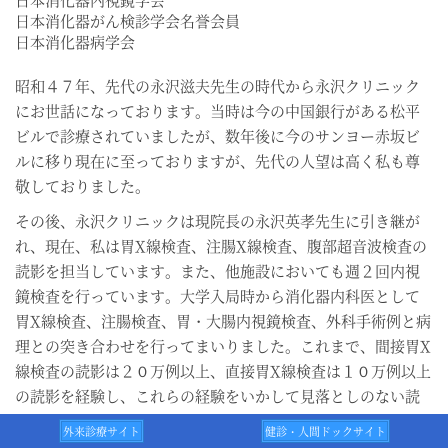
日本消化器がん検診学会名誉会員
日本消化器病学会
昭和４７年、先代の永沢滋夫先生の時代から永沢クリニック
にお世話になっております。当時は今の中国銀行がある松平
ビルで診療されていましたが、数年後に今のサンヨー赤坂ビ
ルに移り現在に至っておりますが、先代の人望は高く私も尊
敬しておりました。
その後、永沢クリニックは現院長の永沢英孝先生に引き継が
れ、現在、私は胃X線検査、注腸X線検査、腹部超音波検査の
読影を担当しています。また、他施設においても週２回内視
鏡検査を行っています。大学入局時から消化器内科医として
胃X線検査、注腸検査、胃・大腸内視鏡検査、外科手術例と病
理との突き合わせを行ってまいりました。これまで、間接胃X
線検査の読影は２０万例以上、直接胃X線検査は１０万例以上
の読影を経験し、これらの経験をいかして見落としのない読
影を心がけております。
外来診療サイト
健診・人間ドックサイト