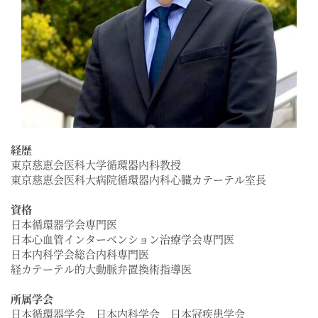
経歴
東京慈恵会医科大学循環器内科教授
東京慈恵会医科大病院循環器内科心臓カテーテル室長
資格
日本循環器学会専門医
日本心血管インターベンション治療学会専門医
日本内科学会総合内科専門医
経カテーテル的大動脈弁置換術指導医
所属学会
日本循環器学会 日本内科学会 日本冠疾患学会