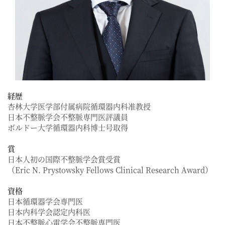
経歴
杏林大学医学部付属病院循環器内科准教授
日本不整脈学会不整脈専門医評議員
ボルドー大学循環器内科博士号取得
賞
日本人初の国際不整脈学会賞受賞
（Eric N. Prystowsky Fellows Clinical Research Award）
資格
日本循環器学会専門医
日本内科学会認定内科医
日本不整脈心電学会不整脈専門医