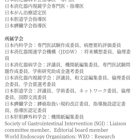
日本消化器内視鏡学会専門医・指導医
日本がん治療認定医
日本胆道学会指導医
日本膵臓学会指導医
所属学会
日本内科学会：専門医試験作成委員、病歴要約評価委員
日本消化器関連学会機構（JDDW）：将来構想委員、倫理委
員
日本消化器病学会：評議員、機関紙編集委員、専門医試験問
題作成委員、学術研究助成金選考委員
日本消化器内視鏡学会：評議員、和文誌編集委員、倫理委員
会委員、学会賞選考委員
日本胆道学会：評議員、学術委員、ネットワーク委員、倫理
委員、国際交流委員
日本膵臓学会：膵癌取扱い規約改訂委員、指導施設認定委
員、指導医認定委員
日本肝胆膵外科学会：機関紙編集委員
Society of Gastrointestinal Intervention (SGI)：Liaison
committee member、Editorial board member
World Endoscopy Organization: WEO：Research