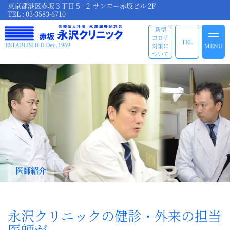
東京都港区赤坂３丁目５−２ サンヨー赤坂ビル 2F
TEL : 03-3583-6710
新型
コロナ
TEL
ESTABLISHED Dec.1969
対策に
MENU
ついて
医師紹介
永沢クリニックの健診・外来の担当
医師が