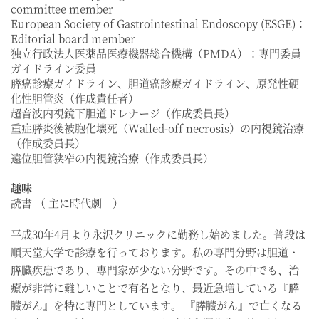
committee member
European Society of Gastrointestinal Endoscopy (ESGE)：
Editorial board member
独立行政法人医薬品医療機器総合機構（PMDA）：専門委員
ガイドライン委員
膵癌診療ガイドライン、胆道癌診療ガイドライン、原発性硬
化性胆管炎（作成責任者）
超音波内視鏡下胆道ドレナージ（作成委員長）
重症膵炎後被胞化壊死（Walled-off necrosis）の内視鏡治療
（作成委員長）
遠位胆管狭窄の内視鏡治療（作成委員長）
趣味
読書 （ 主に時代劇 ）
平成30年4月より永沢クリニックに勤務し始めました。普段は
順天堂大学で診療を行っております。私の専門分野は胆道・
膵臓疾患であり、専門家が少ない分野です。その中でも、治
療が非常に難しいことで有名となり、最近急増している『膵
臓がん』を特に専門としています。 『膵臓がん』で亡くなる