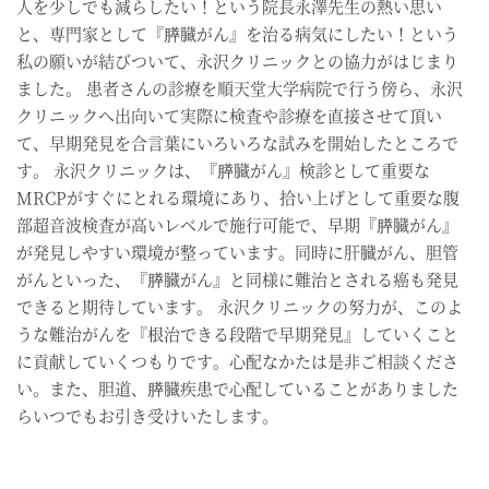
人を少しでも減らしたい！という院長永澤先生の熱い思い
と、専門家として『膵臓がん』を治る病気にしたい！という
私の願いが結びついて、永沢クリニックとの協力がはじまり
ました。 患者さんの診療を順天堂大学病院で行う傍ら、永沢
クリニックへ出向いて実際に検査や診療を直接させて頂い
て、早期発見を合言葉にいろいろな試みを開始したところで
す。 永沢クリニックは、『膵臓がん』検診として重要な
MRCPがすぐにとれる環境にあり、拾い上げとして重要な腹
部超音波検査が高いレベルで施行可能で、早期『膵臓がん』
が発見しやすい環境が整っています。同時に肝臓がん、胆管
がんといった、『膵臓がん』と同様に難治とされる癌も発見
できると期待しています。 永沢クリニックの努力が、このよ
うな難治がんを『根治できる段階で早期発見』していくこと
に貢献していくつもりです。心配なかたは是非ご相談くださ
い。また、胆道、膵臓疾患で心配していることがありました
らいつでもお引き受けいたします。