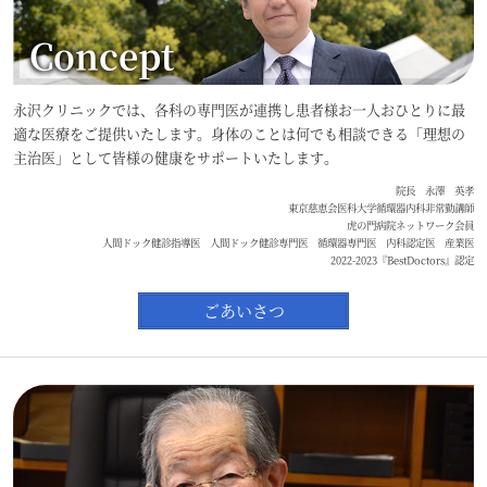
Concept
永沢クリニックでは、各科の専門医が連携し患者様お一人おひとりに最
適な医療をご提供いたします。身体のことは何でも相談できる「理想の
主治医」として皆様の健康をサポートいたします。
院長 永澤 英孝
東京慈恵会医科大学循環器内科非常勤講師
虎の門病院ネットワーク会員
人間ドック健診指導医 人間ドック健診専門医 循環器専門医 内科認定医 産業医
2022-2023『BestDoctors』認定
ごあいさつ