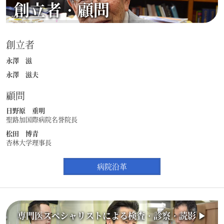
創立者・顧問
創立者
永澤 滋
永澤 滋夫
顧問
日野原 重明
聖路加国際病院名誉院長
松田 博青
杏林大学理事長
病院沿革
専門医スペシャリストによる検査・診察・読影 ▶