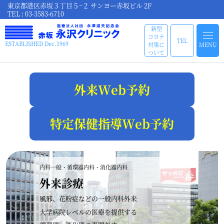
東京都港区赤坂３丁目５−２ サンヨー赤坂ビル 2F
TEL : 03-3583-6710
新型
コロナ
TEL
ESTABLISHED Dec.1969
対策に
MENU
ついて
外来Web予約
特定保健指導Web予約
内科一般・循環器内科・消化器内科
外来診療
風邪、花粉症などの一般内科外来
大学病院レベルの医療を提供する